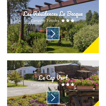
Les Résidences La Becque
Camping 3 étoiles
Le Cap Vert
Camping 3 étoiles